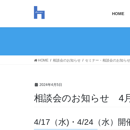
コ
ナ
ン
ビ
HOME
テ
ゲ
ン
ー
ツ
シ
へ
ョ
ス
ン
キ
に
ッ
移
HOME
相談会のお知らせ
セミナー・相談会のお知ら
プ
動
2024年4月5日
相談会のお知らせ 4
4/17（水)・4/24（水）開